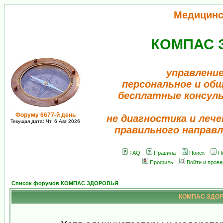
Медицинс
КОМПАС 
управление
персональное и об
бесплатные консул
Форуму 6677-й день
не диагностика и лече
Текущая дата: Чт, 6 Авг 2026
правильного направл
FAQ
Правила
Поиск
П
Профиль
Войти и пров
Список форумов КОМПАС ЗДОРОВЬЯ
КОМПАС ЗДОРО