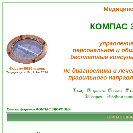
Медицинс
КОМПАС 
управление
персональное и об
бесплатные консул
Форуму 6680-й день
не диагностика и лече
Текущая дата: Вс, 9 Авг 2026
правильного направл
FAQ
Правила
Поиск
П
Профиль
Войти и пров
Список форумов КОМПАС ЗДОРОВЬЯ
КОМПАС ЗДОРО