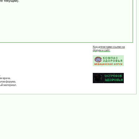
те текущий).
Код для вставки ссылки на
форум и сайт:
,
и врача.
алов форума.
ый материал.