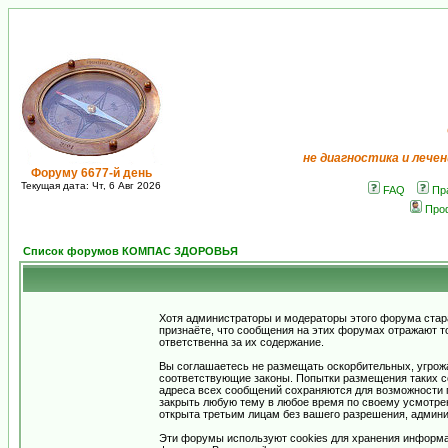
не диагностика и лечен
Форуму 6677-й день
Текущая дата: Чт, 6 Авг 2026
FAQ
Пр
Про
Список форумов КОМПАС ЗДОРОВЬЯ
Хотя администраторы и модераторы этого форума стар
признаёте, что сообщения на этих форумах отражают т
ответственна за их содержание.
Вы соглашаетесь не размещать оскорбительных, угрож
соответствующие законы. Попытки размещения таких со
адреса всех сообщений сохраняются для возможности п
закрыть любую тему в любое время по своему усмотрен
открыта третьим лицам без вашего разрешения, админи
Эти форумы используют cookies для хранения информа