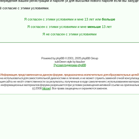
верждения вашей регистрации и пароля (и для высылки нового пароля если вы забуде
ё согласие с этими условиями.
Я согласен с этими условиями и мне 13 лет или
больше
Я согласен с этими условиями и мне
меньше
13 лет
Я не согласен с этими условиями
Powered by
phpBB
© 2001, 2005 phpBB Group
subGreen style by
ktauber
Русская поддержка phpBB
Информация, представленная на данном форуме, предназначена исключительно для образовательных целей
на использоваться для самостоятельной диагностики и лечения, и не может служить заменой очной консультаци
ия сайта не несёт ответственности за результаты, полученные в ходе самолечения с использованием матери
 информационных материалов форума разрешается при условии размещения активной ссылки на оригинальн
(c) 2008
blizzard
. Все права защищены и охраняются законом.