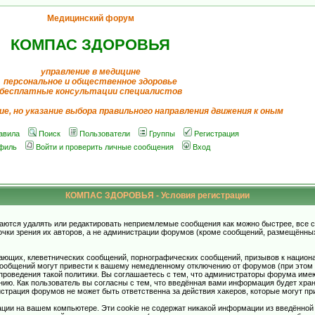
Медицинский форум
КОМПАС ЗДОРОВЬЯ
управление в медицине
персональное и общественное здоровье
бесплатные консультации специалистов
ие, но указание выбора правильного направления движения к оным
авила
Поиск
Пользователи
Группы
Регистрация
филь
Войти и проверить личные сообщения
Вход
КОМПАС ЗДОРОВЬЯ - Условия регистрации
аются удалять или редактировать неприемлемые сообщения как можно быстрее, все 
очки зрения их авторов, а не администрации форумов (кроме сообщений, размещённы
ающих, клеветнических сообщений, порнографических сообщений, призывов к национ
общений могут привести к вашему немедленному отключению от форумов (при этом ва
роведения такой политики. Вы соглашаетесь с тем, что администраторы форума имеют
ию. Как пользователь вы согласны с тем, что введённая вами информация будет хран
страция форумов не может быть ответственна за действия хакеров, которые могут при
ции на вашем компьютере. Эти cookie не содержат никакой информации из введённой