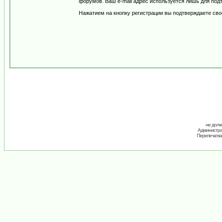
форумов. Ваш e-mail адрес используется лишь для подт
Нажатием на кнопку регистрации вы подтверждаете сво
не долж
Администрац
Перепечатка