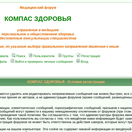
Медицинский форум
КОМПАС ЗДОРОВЬЯ
управление в медицине
персональное и общественное здоровье
бесплатные консультации специалистов
ие, но указание выбора правильного направления движения к оным
авила
Поиск
Пользователи
Группы
Регистрация
филь
Войти и проверить личные сообщения
Вход
КОМПАС ЗДОРОВЬЯ - Условия регистрации
аются удалять или редактировать неприемлемые сообщения как можно быстрее, все 
очки зрения их авторов, а не администрации форумов (кроме сообщений, размещённы
ающих, клеветнических сообщений, порнографических сообщений, призывов к национ
общений могут привести к вашему немедленному отключению от форумов (при этом ва
роведения такой политики. Вы соглашаетесь с тем, что администраторы форума имеют
ию. Как пользователь вы согласны с тем, что введённая вами информация будет хран
страция форумов не может быть ответственна за действия хакеров, которые могут при
ции на вашем компьютере. Эти cookie не содержат никакой информации из введённой