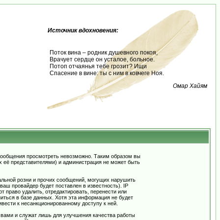
Источник вдохновения:
Поток вина – родник душевного покоя,
Врачует сердце он усталое, больное.
Потоп отчаянья тебе грозит? Ищи
Спасение в вине: ты с ним в ковчеге Ноя.
Омар Хайям
сообщения просмотреть невозможно. Таким образом вы
х её представителями) и администрация не может быть
альной розни и прочих сообщений, могущих нарушить
ш провайдер будет поставлен в известность). IP
 право удалить, отредактировать, перенести или
иться в базе данных. Хотя эта информация не будет
вести к несанкционированному доступу к ней.
 вами и служат лишь для улучшения качества работы