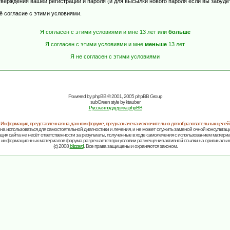
верждения вашей регистрации и пароля (и для высылки нового пароля если вы забуде
ё согласие с этими условиями.
Я согласен с этими условиями и мне 13 лет или
больше
Я согласен с этими условиями и мне
меньше
13 лет
Я не согласен с этими условиями
Powered by
phpBB
© 2001, 2005 phpBB Group
subGreen style by
ktauber
Русская поддержка phpBB
Информация, представленная на данном форуме, предназначена исключительно для образовательных целей
на использоваться для самостоятельной диагностики и лечения, и не может служить заменой очной консультаци
ия сайта не несёт ответственности за результаты, полученные в ходе самолечения с использованием матери
 информационных материалов форума разрешается при условии размещения активной ссылки на оригинальн
(c) 2008
blizzard
. Все права защищены и охраняются законом.