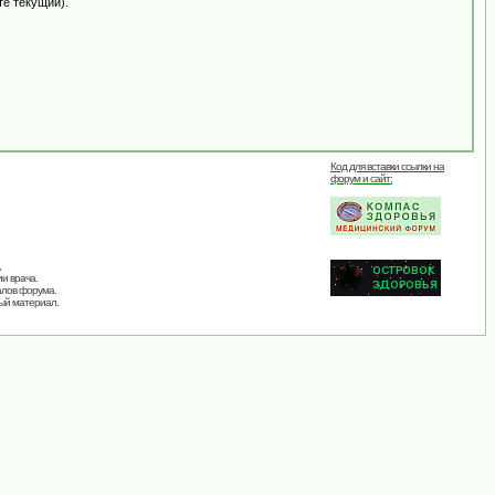
те текущий).
Код для вставки ссылки на
форум и сайт:
,
и врача.
алов форума.
ый материал.