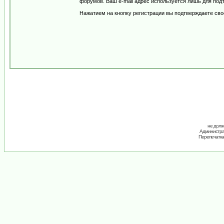
форумов. Ваш e-mail адрес используется лишь для подт
Нажатием на кнопку регистрации вы подтверждаете сво
не долж
Администрац
Перепечатка