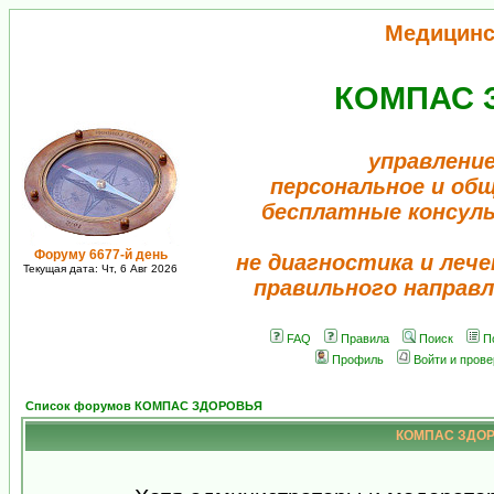
Медицинс
КОМПАС 
управление
персональное и об
бесплатные консул
Форуму 6677-й день
не диагностика и лече
Текущая дата: Чт, 6 Авг 2026
правильного направл
FAQ
Правила
Поиск
П
Профиль
Войти и пров
Список форумов КОМПАС ЗДОРОВЬЯ
КОМПАС ЗДОРО