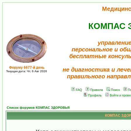
Медицинс
КОМПАС 
управление
персональное и об
бесплатные консул
Форуму 6677-й день
не диагностика и лече
Текущая дата: Чт, 6 Авг 2026
правильного направл
FAQ
Правила
Поиск
П
Профиль
Войти и пров
Список форумов КОМПАС ЗДОРОВЬЯ
КОМПАС ЗДОРО