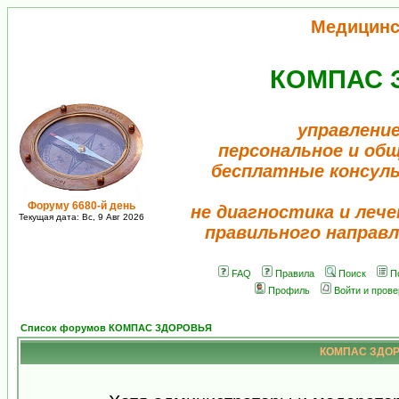
Медицинс
КОМПАС 
управление
персональное и об
бесплатные консул
Форуму 6680-й день
не диагностика и лече
Текущая дата: Вс, 9 Авг 2026
правильного направл
FAQ
Правила
Поиск
П
Профиль
Войти и пров
Список форумов КОМПАС ЗДОРОВЬЯ
КОМПАС ЗДОРО