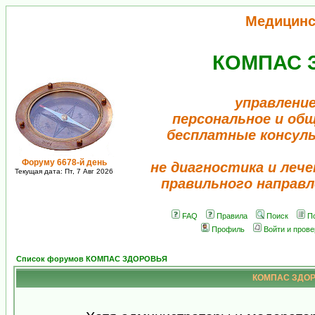
Медицинс
КОМПАС 
управление
персональное и об
бесплатные консул
Форуму 6678-й день
не диагностика и лече
Текущая дата: Пт, 7 Авг 2026
правильного направл
FAQ
Правила
Поиск
П
Профиль
Войти и пров
Список форумов КОМПАС ЗДОРОВЬЯ
КОМПАС ЗДОРО