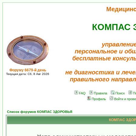
Медицинс
КОМПАС 
управление
персональное и об
бесплатные консул
Форуму 6679-й день
не диагностика и лече
Текущая дата: Сб, 8 Авг 2026
правильного направл
FAQ
Правила
Поиск
П
Профиль
Войти и пров
Список форумов КОМПАС ЗДОРОВЬЯ
КОМПАС ЗДОРО