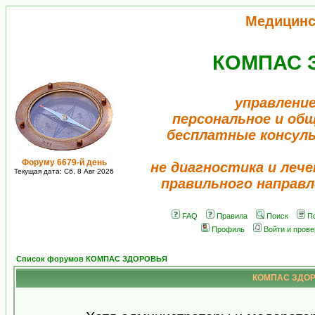
Медицинс
КОМПАС 
управление
персональное и об
бесплатные консул
Форуму 6679-й день
не диагностика и лече
Текущая дата: Сб, 8 Авг 2026
правильного направл
FAQ
Правила
Поиск
П
Профиль
Войти и пров
Список форумов КОМПАС ЗДОРОВЬЯ
КОМПАС ЗДОРО