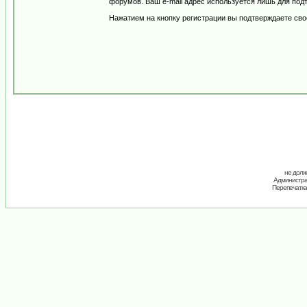
форумов. Ваш e-mail адрес используется лишь для подт
Нажатием на кнопку регистрации вы подтверждаете сво
не долж
Администрац
Перепечатка