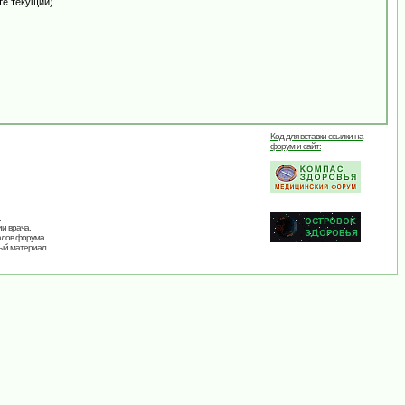
те текущий).
Код для вставки ссылки на
форум и сайт:
,
и врача.
алов форума.
ый материал.