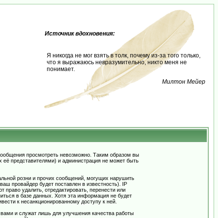
Источник вдохновения:
Я никогда не мог взять в толк, почему из-за того только,
что я выражаюсь невразумительно, никто меня не
понимает.
Милтон Мейер
сообщения просмотреть невозможно. Таким образом вы
х её представителями) и администрация не может быть
альной розни и прочих сообщений, могущих нарушить
ш провайдер будет поставлен в известность). IP
 право удалить, отредактировать, перенести или
иться в базе данных. Хотя эта информация не будет
вести к несанкционированному доступу к ней.
 вами и служат лишь для улучшения качества работы