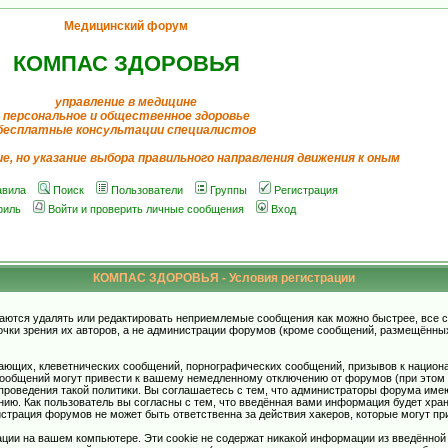
Медицинский форум
КОМПАС ЗДОРОВЬЯ
управление в медицине
персональное и общественное здоровье
бесплатные консультации специалистов
ие, но указание выбора правильного направления движения к оным
авила
Поиск
Пользователи
Группы
Регистрация
филь
Войти и проверить личные сообщения
Вход
КОМПАС ЗДОРОВЬЯ - Условия регистрации
аются удалять или редактировать неприемлемые сообщения как можно быстрее, все 
очки зрения их авторов, а не администрации форумов (кроме сообщений, размещённы
ающих, клеветнических сообщений, порнографических сообщений, призывов к национ
общений могут привести к вашему немедленному отключению от форумов (при этом ва
роведения такой политики. Вы соглашаетесь с тем, что администраторы форума имеют
ию. Как пользователь вы согласны с тем, что введённая вами информация будет хран
страция форумов не может быть ответственна за действия хакеров, которые могут при
ции на вашем компьютере. Эти cookie не содержат никакой информации из введённой