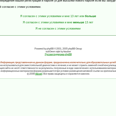
верждения вашей регистрации и пароля (и для высылки нового пароля если вы забуде
ё согласие с этими условиями.
Я согласен с этими условиями и мне 13 лет или
больше
Я согласен с этими условиями и мне
меньше
13 лет
Я не согласен с этими условиями
Powered by
phpBB
© 2001, 2005 phpBB Group
subGreen style by
ktauber
Русская поддержка phpBB
Информация, представленная на данном форуме, предназначена исключительно для образовательных целей
на использоваться для самостоятельной диагностики и лечения, и не может служить заменой очной консультаци
ия сайта не несёт ответственности за результаты, полученные в ходе самолечения с использованием матери
 информационных материалов форума разрешается при условии размещения активной ссылки на оригинальн
(c) 2008
blizzard
. Все права защищены и охраняются законом.