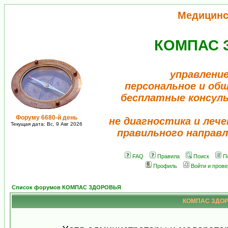
Медицинс
КОМПАС 
управление
персональное и об
бесплатные консул
Форуму 6680-й день
не диагностика и лече
Текущая дата: Вс, 9 Авг 2026
правильного направл
FAQ
Правила
Поиск
П
Профиль
Войти и пров
Список форумов КОМПАС ЗДОРОВЬЯ
КОМПАС ЗДОРО