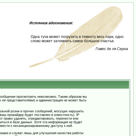
Источник вдохновения:
Одна туча может погрузить в темноту весь парк, одно
слово может затемнить самое большое счастье.
Гомес де ля Серна
сообщения просмотреть невозможно. Таким образом вы
х её представителями) и администрация не может быть
альной розни и прочих сообщений, могущих нарушить
ш провайдер будет поставлен в известность). IP
 право удалить, отредактировать, перенести или
иться в базе данных. Хотя эта информация не будет
вести к несанкционированному доступу к ней.
 вами и служат лишь для улучшения качества работы