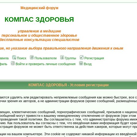
Медицинский форум
КОМПАС ЗДОРОВЬЯ
управление в медицине
персональное и общественное здоровье
бесплатные консультации специалистов
ие, но указание выбора правильного направления движения к оным
авила
Поиск
Пользователи
Группы
Регистрация
филь
Войти и проверить личные сообщения
Вход
КОМПАС ЗДОРОВЬЯ - Условия регистрации
аются удалять или редактировать неприемлемые сообщения как можно быстрее, все 
очки зрения их авторов, а не администрации форумов (кроме сообщений, размещённы
ающих, клеветнических сообщений, порнографических сообщений, призывов к национ
общений могут привести к вашему немедленному отключению от форумов (при этом ва
роведения такой политики. Вы соглашаетесь с тем, что администраторы форума имеют
ию. Как пользователь вы согласны с тем, что введённая вами информация будет хран
страция форумов не может быть ответственна за действия хакеров, которые могут при
ции на вашем компьютере. Эти cookie не содержат никакой информации из введённой