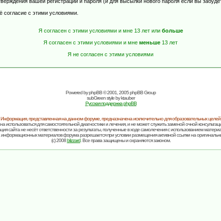
верждения вашей регистрации и пароля (и для высылки нового пароля если вы забуде
ё согласие с этими условиями.
Я согласен с этими условиями и мне 13 лет или
больше
Я согласен с этими условиями и мне
меньше
13 лет
Я не согласен с этими условиями
Powered by
phpBB
© 2001, 2005 phpBB Group
subGreen style by
ktauber
Русская поддержка phpBB
Информация, представленная на данном форуме, предназначена исключительно для образовательных целей
на использоваться для самостоятельной диагностики и лечения, и не может служить заменой очной консультаци
ия сайта не несёт ответственности за результаты, полученные в ходе самолечения с использованием матери
 информационных материалов форума разрешается при условии размещения активной ссылки на оригинальн
(c) 2008
blizzard
. Все права защищены и охраняются законом.