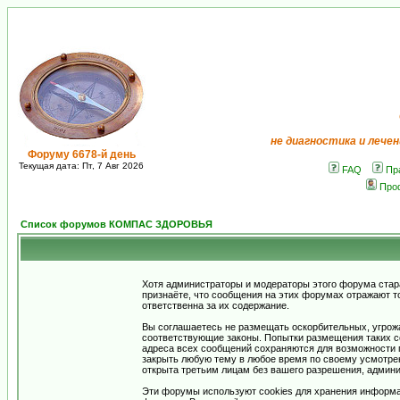
не диагностика и лечен
Форуму 6678-й день
Текущая дата: Пт, 7 Авг 2026
FAQ
Пр
Про
Список форумов КОМПАС ЗДОРОВЬЯ
Хотя администраторы и модераторы этого форума стар
признаёте, что сообщения на этих форумах отражают т
ответственна за их содержание.
Вы соглашаетесь не размещать оскорбительных, угрож
соответствующие законы. Попытки размещения таких со
адреса всех сообщений сохраняются для возможности п
закрыть любую тему в любое время по своему усмотрен
открыта третьим лицам без вашего разрешения, админи
Эти форумы используют cookies для хранения информа