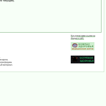
те текущий).
Код для вставки ссылки на
форум и сайт:
,
и врача.
алов форума.
ый материал.