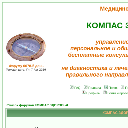
Медицинс
КОМПАС 
управление
персональное и об
бесплатные консул
Форуму 6678-й день
не диагностика и лече
Текущая дата: Пт, 7 Авг 2026
правильного направл
FAQ
Правила
Поиск
П
Профиль
Войти и пров
Список форумов КОМПАС ЗДОРОВЬЯ
КОМПАС ЗДОРО