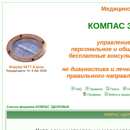
Медицинс
КОМПАС 
управление
персональное и об
бесплатные консул
Форуму 6677-й день
не диагностика и лече
Текущая дата: Чт, 6 Авг 2026
правильного направл
FAQ
Правила
Поиск
П
Профиль
Войти и пров
Список форумов КОМПАС ЗДОРОВЬЯ
КОМПАС ЗДОРО