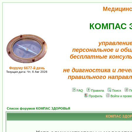
Медицинс
КОМПАС 
управление
персональное и об
бесплатные консул
Форуму 6677-й день
не диагностика и лече
Текущая дата: Чт, 6 Авг 2026
правильного направл
FAQ
Правила
Поиск
П
Профиль
Войти и пров
Список форумов КОМПАС ЗДОРОВЬЯ
КОМПАС ЗДОРО