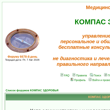
Медицинс
КОМПАС 
управлени
персональное и об
бесплатные консул
Форуму 6678-й день
не диагностика и лече
Текущая дата: Пт, 7 Авг 2026
правильного направ
FAQ
Правила
Поиск
П
Профиль
Войти и пров
Список форумов КОМПАС ЗДОРОВЬЯ
КОМПАС ЗДОРО