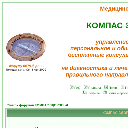
Медицинс
КОМПАС 
управление
персональное и об
бесплатные консул
Форуму 6679-й день
не диагностика и лече
Текущая дата: Сб, 8 Авг 2026
правильного направл
FAQ
Правила
Поиск
П
Профиль
Войти и пров
Список форумов КОМПАС ЗДОРОВЬЯ
КОМПАС ЗДОРО