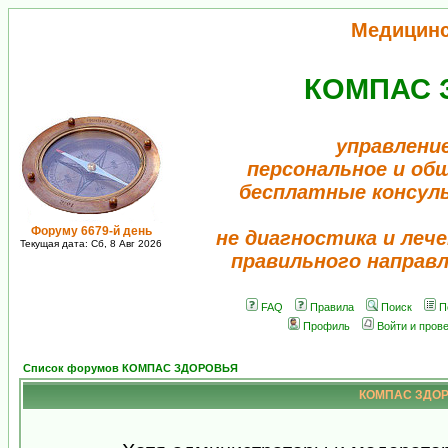
Медицин
КОМПАС 
управлени
персональное и об
бесплатные консул
Форуму 6679-й день
не диагностика и лече
Текущая дата: Сб, 8 Авг 2026
правильного направ
FAQ
Правила
Поиск
П
Профиль
Войти и пров
Список форумов КОМПАС ЗДОРОВЬЯ
КОМПАС ЗДОРО