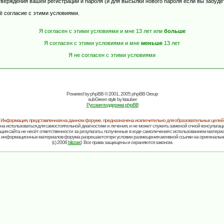
верждения вашей регистрации и пароля (и для высылки нового пароля если вы забуде
ё согласие с этими условиями.
Я согласен с этими условиями и мне 13 лет или
больше
Я согласен с этими условиями и мне
меньше
13 лет
Я не согласен с этими условиями
Powered by
phpBB
© 2001, 2005 phpBB Group
subGreen style by
ktauber
Русская поддержка phpBB
Информация, представленная на данном форуме, предназначена исключительно для образовательных целей
на использоваться для самостоятельной диагностики и лечения, и не может служить заменой очной консультаци
ия сайта не несёт ответственности за результаты, полученные в ходе самолечения с использованием матери
 информационных материалов форума разрешается при условии размещения активной ссылки на оригинальн
(c) 2008
blizzard
. Все права защищены и охраняются законом.