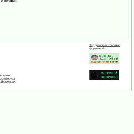
те текущий).
Код для вставки ссылки на
форум и сайт:
,
и врача.
алов форума.
ый материал.