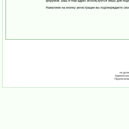
форумов. Ваш e-mail адрес используется лишь для подт
Нажатием на кнопку регистрации вы подтверждаете сво
не долж
Администрац
Перепечатка