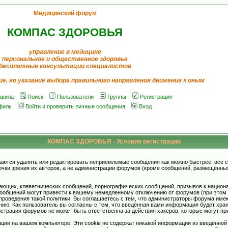
Медицинский форум
КОМПАС ЗДОРОВЬЯ
управление в медицине
персональное и общественное здоровье
бесплатные консультации специалистов
ие, но указание выбора правильного направления движения к оным
авила
Поиск
Пользователи
Группы
Регистрация
филь
Войти и проверить личные сообщения
Вход
КОМПАС ЗДОРОВЬЯ - Условия регистрации
аются удалять или редактировать неприемлемые сообщения как можно быстрее, все 
очки зрения их авторов, а не администрации форумов (кроме сообщений, размещённы
ающих, клеветнических сообщений, порнографических сообщений, призывов к национ
общений могут привести к вашему немедленному отключению от форумов (при этом ва
роведения такой политики. Вы соглашаетесь с тем, что администраторы форума имеют
ию. Как пользователь вы согласны с тем, что введённая вами информация будет хран
страция форумов не может быть ответственна за действия хакеров, которые могут при
ции на вашем компьютере. Эти cookie не содержат никакой информации из введённой