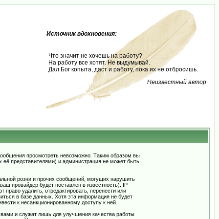
Источник вдохновения:
Что значит не хочешь на работу?
На работу все хотят. Не выдумывай.
Дал Бог копыта, даст и работу, пока их не отбросишь.
Неизвестный автор
сообщения просмотреть невозможно. Таким образом вы
х её представителями) и администрация не может быть
альной розни и прочих сообщений, могущих нарушить
ш провайдер будет поставлен в известность). IP
 право удалить, отредактировать, перенести или
иться в базе данных. Хотя эта информация не будет
вести к несанкционированному доступу к ней.
 вами и служат лишь для улучшения качества работы