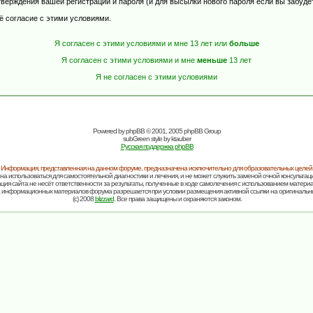
верждения вашей регистрации и пароля (и для высылки нового пароля если вы забуде
ё согласие с этими условиями.
Я согласен с этими условиями и мне 13 лет или
больше
Я согласен с этими условиями и мне
меньше
13 лет
Я не согласен с этими условиями
Powered by
phpBB
© 2001, 2005 phpBB Group
subGreen style by
ktauber
Русская поддержка phpBB
Информация, представленная на данном форуме, предназначена исключительно для образовательных целей
на использоваться для самостоятельной диагностики и лечения, и не может служить заменой очной консультаци
ия сайта не несёт ответственности за результаты, полученные в ходе самолечения с использованием матери
 информационных материалов форума разрешается при условии размещения активной ссылки на оригинальн
(c) 2008
blizzard
. Все права защищены и охраняются законом.