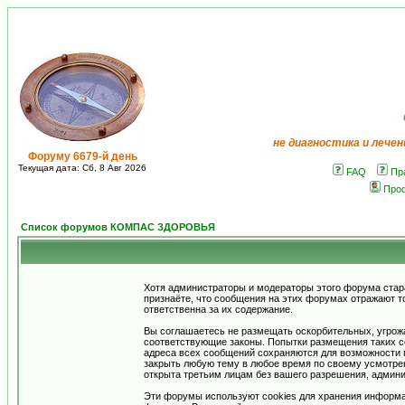
не диагностика и лечен
Форуму 6679-й день
Текущая дата: Сб, 8 Авг 2026
FAQ
Пр
Про
Список форумов КОМПАС ЗДОРОВЬЯ
Хотя администраторы и модераторы этого форума стар
признаёте, что сообщения на этих форумах отражают т
ответственна за их содержание.
Вы соглашаетесь не размещать оскорбительных, угрож
соответствующие законы. Попытки размещения таких со
адреса всех сообщений сохраняются для возможности п
закрыть любую тему в любое время по своему усмотрен
открыта третьим лицам без вашего разрешения, админи
Эти форумы используют cookies для хранения информа