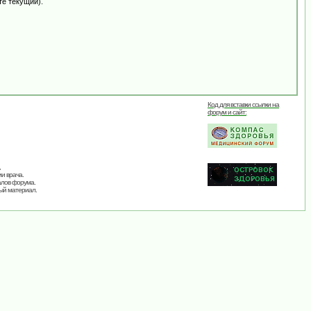
те текущий).
Код для вставки ссылки на
форум и сайт:
,
и врача.
алов форума.
ый материал.