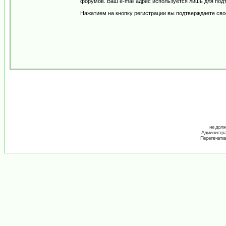
форумов. Ваш e-mail адрес используется лишь для подт
Нажатием на кнопку регистрации вы подтверждаете сво
не долж
Администрац
Перепечатка