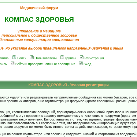
Медицинский форум
КОМПАС ЗДОРОВЬЯ
управление в медицине
персональное и общественное здоровье
бесплатные консультации специалистов
ие, но указание выбора правильного направления движения к оным
авила
Поиск
Пользователи
Группы
Регистрация
филь
Войти и проверить личные сообщения
Вход
КОМПАС ЗДОРОВЬЯ - Условия регистрации
аются удалять или редактировать неприемлемые сообщения как можно быстрее, все 
очки зрения их авторов, а не администрации форумов (кроме сообщений, размещённы
ающих, клеветнических сообщений, порнографических сообщений, призывов к национ
общений могут привести к вашему немедленному отключению от форумов (при этом ва
роведения такой политики. Вы соглашаетесь с тем, что администраторы форума имеют
ию. Как пользователь вы согласны с тем, что введённая вами информация будет хран
страция форумов не может быть ответственна за действия хакеров, которые могут при
ции на вашем компьютере. Эти cookie не содержат никакой информации из введённой