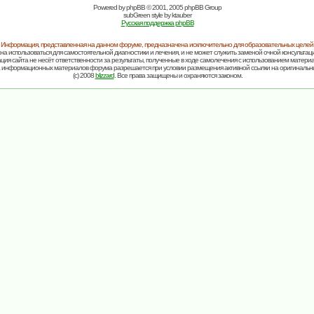
Powered by
phpBB
© 2001, 2005 phpBB Group
subGreen style by
ktauber
Русская поддержка phpBB
Информация, представленная на данном форуме, предназначена исключительно для образовательных целей
на использоваться для самостоятельной диагностики и лечения, и не может служить заменой очной консультаци
ия сайта не несёт ответственности за результаты, полученные в ходе самолечения с использованием матери
 информационных материалов форума разрешается при условии размещения активной ссылки на оригинальн
(c) 2008
blizzard
. Все права защищены и охраняются законом.