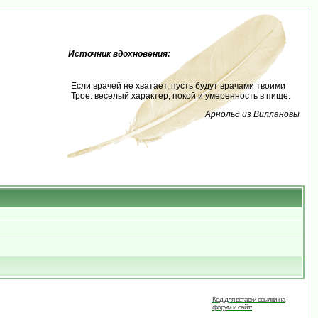
Источник вдохновения:
Если врачей не хватает, пусть будут врачами твоими
Трое: веселый характер, покой и умеренность в пище.
Арнольд из Виллановы
Код для вставки ссылки на
форум и сайт: