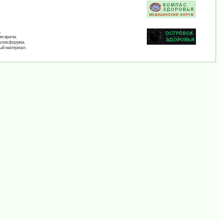
,
и врача.
алов форума.
ый материал.