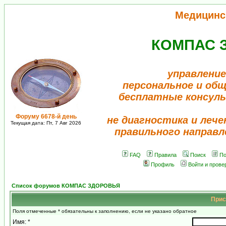
Медицинс
КОМПАС 
управление
персональное и об
бесплатные консул
Форуму 6678-й день
не диагностика и лече
Текущая дата: Пт, 7 Авг 2026
правильного направл
FAQ
Правила
Поиск
По
Профиль
Войти и прове
Список форумов КОМПАС ЗДОРОВЬЯ
Прис
Поля отмеченные * обязательны к заполнению, если не указано обратное
Имя: *