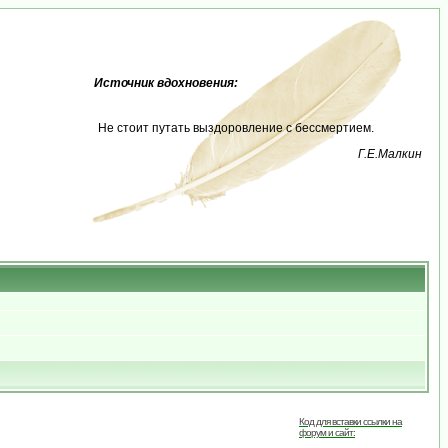
Источник вдохновения:
Не стоит путать выздоровление с бессмертием.
Г.Е.Малкин
Код для вставки ссылки на
форум и сайт: