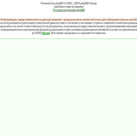
Powered by
phpBB
© 2001, 2005 phpBB Group
subGreen style by
ktauber
Русская поддержка phpBB
Информация, представленная на данном форуме, предназначена исключительно для образовательных целей
на использоваться для самостоятельной диагностики и лечения, и не может служить заменой очной консультаци
ия сайта не несёт ответственности за результаты, полученные в ходе самолечения с использованием матери
 информационных материалов форума разрешается при условии размещения активной ссылки на оригинальн
(c) 2008
blizzard
. Все права защищены и охраняются законом.