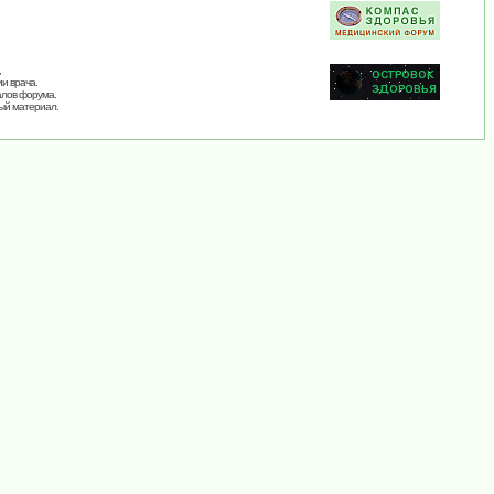
,
и врача.
алов форума.
ый материал.