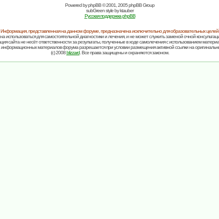
Powered by
phpBB
© 2001, 2005 phpBB Group
subGreen style by
ktauber
Русская поддержка phpBB
Информация, представленная на данном форуме, предназначена исключительно для образовательных целей
на использоваться для самостоятельной диагностики и лечения, и не может служить заменой очной консультаци
ия сайта не несёт ответственности за результаты, полученные в ходе самолечения с использованием матери
 информационных материалов форума разрешается при условии размещения активной ссылки на оригинальн
(c) 2008
blizzard
. Все права защищены и охраняются законом.