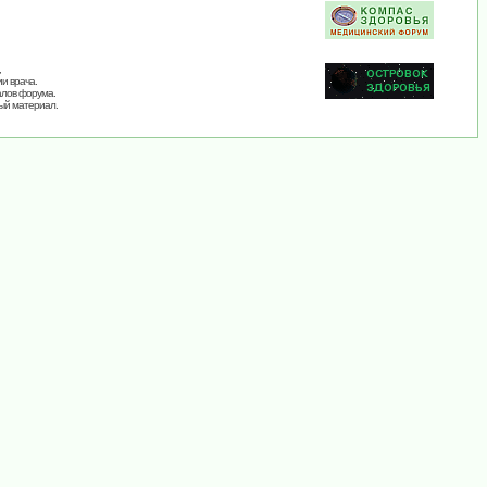
,
и врача.
алов форума.
ый материал.