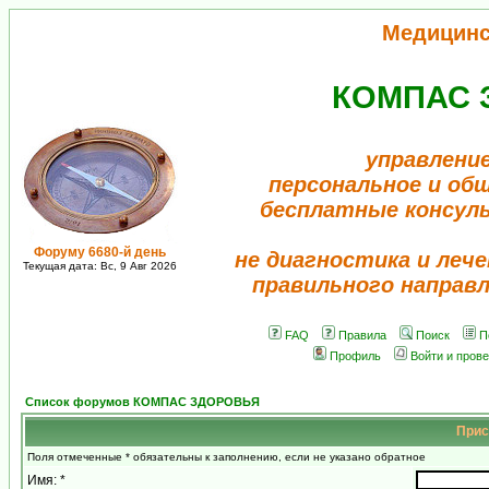
Медицинс
КОМПАС 
управлени
персональное и об
бесплатные консул
Форуму 6680-й день
не диагностика и лече
Текущая дата: Вс, 9 Авг 2026
правильного направ
FAQ
Правила
Поиск
П
Профиль
Войти и пров
Список форумов КОМПАС ЗДОРОВЬЯ
Прис
Поля отмеченные * обязательны к заполнению, если не указано обратное
Имя: *