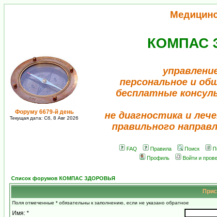
Медицин
КОМПАС 
управлени
персональное и об
бесплатные консул
Форуму 6679-й день
не диагностика и лече
Текущая дата: Сб, 8 Авг 2026
правильного направ
FAQ
Правила
Поиск
П
Профиль
Войти и пров
Список форумов КОМПАС ЗДОРОВЬЯ
Прис
Поля отмеченные * обязательны к заполнению, если не указано обратное
Имя: *