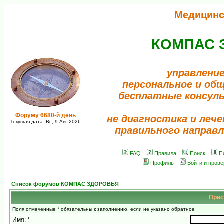
Медицинс
КОМПАС 
управление
персональное и об
бесплатные консул
Форуму 6680-й день
не диагностика и лече
Текущая дата: Вс, 9 Авг 2026
правильного направл
FAQ
Правила
Поиск
П
Профиль
Войти и пров
Список форумов КОМПАС ЗДОРОВЬЯ
Прис
Поля отмеченные * обязательны к заполнению, если не указано обратное
Имя: *