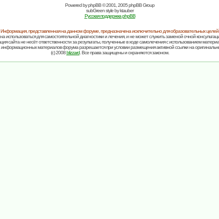
Powered by
phpBB
© 2001, 2005 phpBB Group
subGreen style by
ktauber
Русская поддержка phpBB
Информация, представленная на данном форуме, предназначена исключительно для образовательных целей
на использоваться для самостоятельной диагностики и лечения, и не может служить заменой очной консультаци
ия сайта не несёт ответственности за результаты, полученные в ходе самолечения с использованием матери
 информационных материалов форума разрешается при условии размещения активной ссылки на оригинальн
(c) 2008
blizzard
. Все права защищены и охраняются законом.