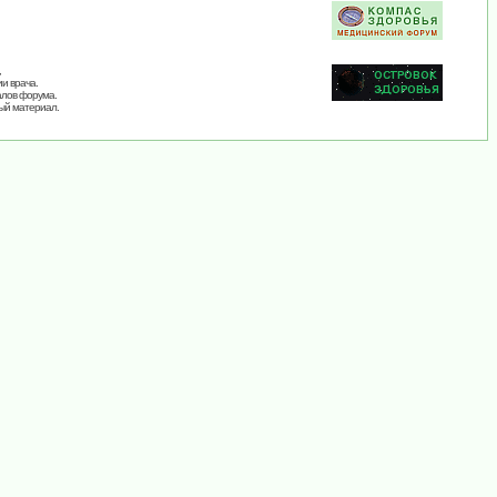
,
и врача.
алов форума.
ый материал.