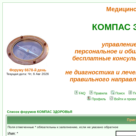
Медицинс
КОМПАС 
управление
персональное и об
бесплатные консул
Форуму 6678-й день
не диагностика и лече
Текущая дата: Чт, 6 Авг 2026
правильного направл
FAQ
Правила
Поиск
П
Профиль
Войти и пров
Список форумов КОМПАС ЗДОРОВЬЯ
Прис
Поля отмеченные * обязательны к заполнению, если не указано обратное
Имя: *