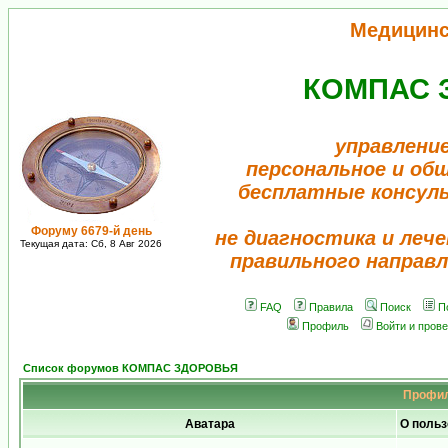
Медицинс
КОМПАС 
управление
персональное и об
бесплатные консул
Форуму 6679-й день
не диагностика и лече
Текущая дата: Сб, 8 Авг 2026
правильного направл
FAQ
Правила
Поиск
П
Профиль
Войти и пров
Список форумов КОМПАС ЗДОРОВЬЯ
Профил
Аватара
О польз