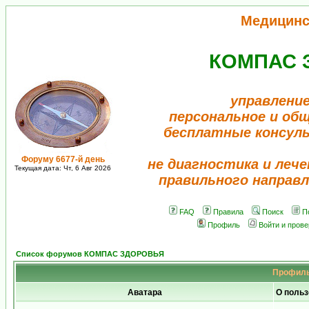
Медицинс
КОМПАС 
управление
персональное и об
бесплатные консул
Форуму 6677-й день
не диагностика и лече
Текущая дата: Чт, 6 Авг 2026
правильного направл
FAQ
Правила
Поиск
П
Профиль
Войти и пров
Список форумов КОМПАС ЗДОРОВЬЯ
Профиль
Аватара
О польз