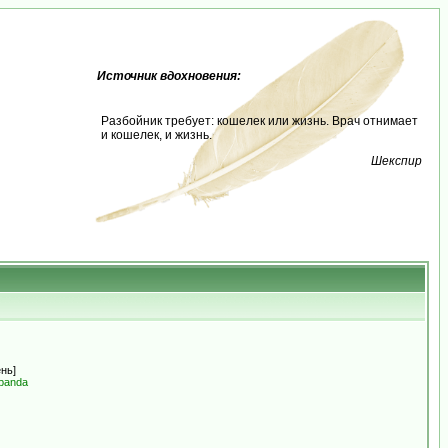
Источник вдохновения:
Разбойник требует: кошелек или жизнь. Врач отнимает
и кошелек, и жизнь.
Шекспир
ень]
panda