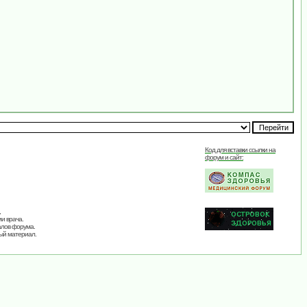
Код для вставки ссылки на
форум и сайт:
,
и врача.
алов форума.
ый материал.