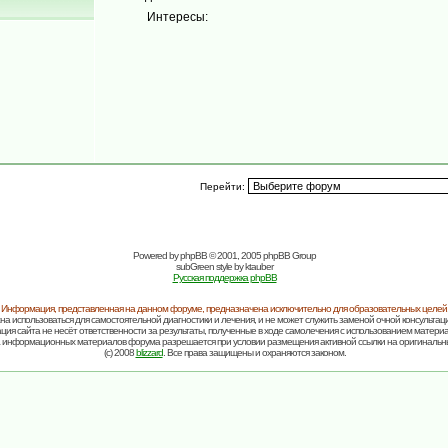
Интересы:
Перейти:
Powered by
phpBB
© 2001, 2005 phpBB Group
subGreen style by
ktauber
Русская поддержка phpBB
Информация, представленная на данном форуме, предназначена исключительно для образовательных целей
на использоваться для самостоятельной диагностики и лечения, и не может служить заменой очной консультаци
ия сайта не несёт ответственности за результаты, полученные в ходе самолечения с использованием матери
 информационных материалов форума разрешается при условии размещения активной ссылки на оригинальн
(c) 2008
blizzard
. Все права защищены и охраняются законом.