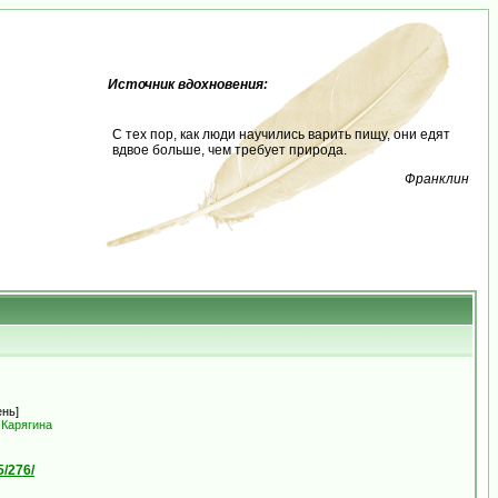
Источник вдохновения:
С тех пор, как люди научились варить пищу, они едят
вдвое больше, чем требует природа.
Франклин
ень]
 Карягина
5/276/