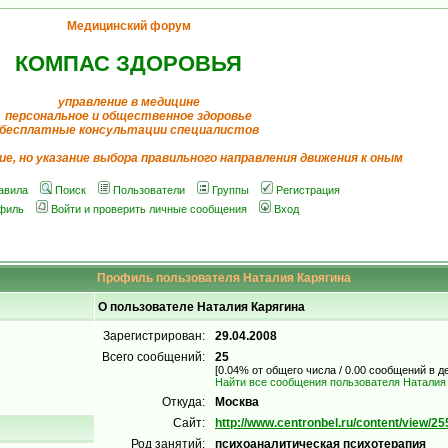
Медицинский форум
КОМПАС ЗДОРОВЬЯ
управление в медицине
персональное и общественное здоровье
бесплатные консультации специалистов
ие, но указание выбора правильного направления движения к оным
авила
Поиск
Пользователи
Группы
Регистрация
филь
Войти и проверить личные сообщения
Вход
Профиль пользователя Наталия Карягина
О пользователе Наталия Карягина
Зарегистрирован:
29.04.2008
Всего сообщений:
25
[0.04% от общего числа / 0.00 сообщений в д
Найти все сообщения пользователя Наталия
Откуда:
Москва
Сайт:
http://www.centronbel.ru/content/view/25
Род занятий:
психоаналитическая психотерапия