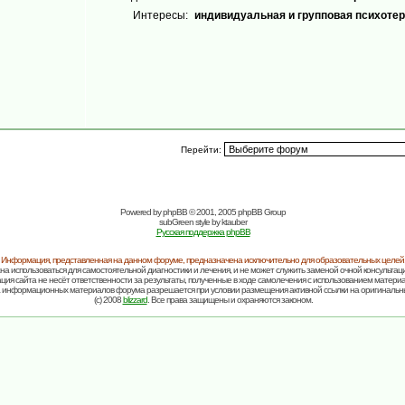
Интересы:
индивидуальная и групповая психотер
Перейти:
Powered by
phpBB
© 2001, 2005 phpBB Group
subGreen style by
ktauber
Русская поддержка phpBB
Информация, представленная на данном форуме, предназначена исключительно для образовательных целей
на использоваться для самостоятельной диагностики и лечения, и не может служить заменой очной консультаци
ия сайта не несёт ответственности за результаты, полученные в ходе самолечения с использованием матери
 информационных материалов форума разрешается при условии размещения активной ссылки на оригинальн
(c) 2008
blizzard
. Все права защищены и охраняются законом.