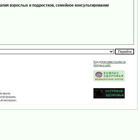
апия взрослых и подростков, семейное консультирование
Код для вставки ссылки на
форум и сайт:
,
и врача.
алов форума.
ый материал.