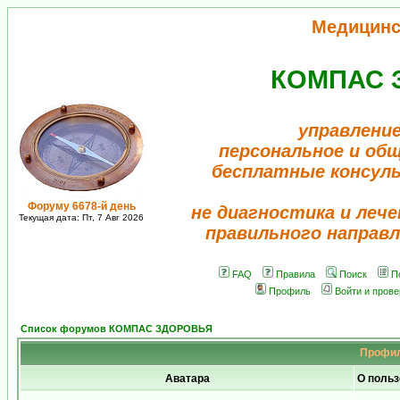
Медицинс
КОМПАС 
управление
персональное и об
бесплатные консул
Форуму 6678-й день
не диагностика и лече
Текущая дата: Пт, 7 Авг 2026
правильного направл
FAQ
Правила
Поиск
П
Профиль
Войти и пров
Список форумов КОМПАС ЗДОРОВЬЯ
Профил
Аватара
О польз