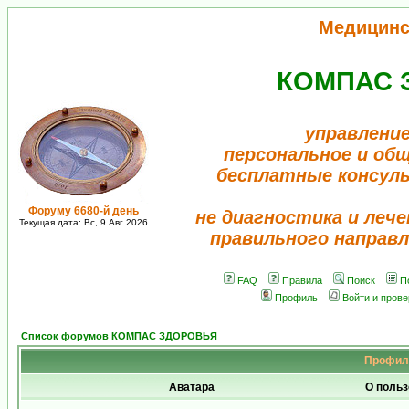
Медицинс
КОМПАС 
управление
персональное и об
бесплатные консул
Форуму 6680-й день
не диагностика и лече
Текущая дата: Вс, 9 Авг 2026
правильного направл
FAQ
Правила
Поиск
П
Профиль
Войти и пров
Список форумов КОМПАС ЗДОРОВЬЯ
Профиль
Аватара
О польз