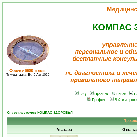
Медицинс
КОМПАС 
управление
персональное и об
бесплатные консул
Форуму 6680-й день
не диагностика и лече
Текущая дата: Вс, 9 Авг 2026
правильного направл
FAQ
Правила
Поиск
П
Профиль
Войти и пров
Список форумов КОМПАС ЗДОРОВЬЯ
Профил
Аватара
О польз