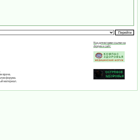
Код для вставки ссылки на
форум и сайт:
,
и врача.
алов форума.
ый материал.