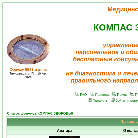
Медицинс
КОМПАС 
управление
персональное и об
бесплатные консул
Форуму 6681-й день
не диагностика и лече
Текущая дата: Пн, 10 Авг
2026
правильного направл
FAQ
Правила
Поиск
П
Профиль
Войти и пров
Список форумов КОМПАС ЗДОРОВЬЯ
Профиль 
Аватара
О польз