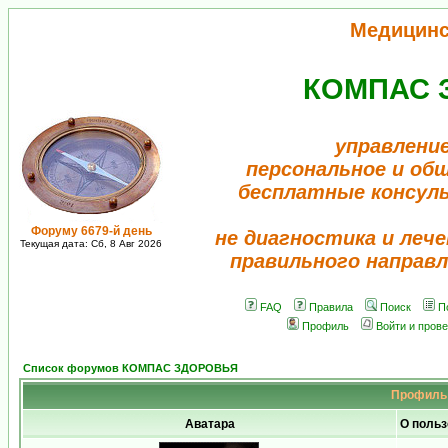
Медицинс
КОМПАС 
управление
персональное и об
бесплатные консул
Форуму 6679-й день
не диагностика и лече
Текущая дата: Сб, 8 Авг 2026
правильного направл
FAQ
Правила
Поиск
П
Профиль
Войти и пров
Список форумов КОМПАС ЗДОРОВЬЯ
Профиль 
Аватара
О польз