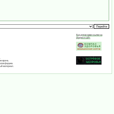
Код для вставки ссылки на
форум и сайт:
,
и врача.
алов форума.
ый материал.