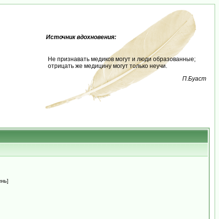
Источник вдохновения:
Не признавать медиков могут и люди образованные;
отрицать же медицину могут только неучи.
П.Буаст
ень]