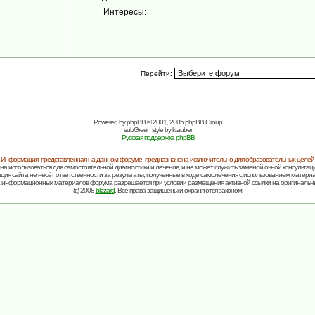
Интересы:
Перейти:
Powered by
phpBB
© 2001, 2005 phpBB Group
subGreen style by
ktauber
Русская поддержка phpBB
Информация, представленная на данном форуме, предназначена исключительно для образовательных целей
на использоваться для самостоятельной диагностики и лечения, и не может служить заменой очной консультаци
ия сайта не несёт ответственности за результаты, полученные в ходе самолечения с использованием матери
 информационных материалов форума разрешается при условии размещения активной ссылки на оригинальн
(c) 2008
blizzard
. Все права защищены и охраняются законом.