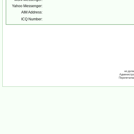
Yahoo Messenger:
AIM Address:
ICQ Number:
не долж
Администрац
Перепечатка