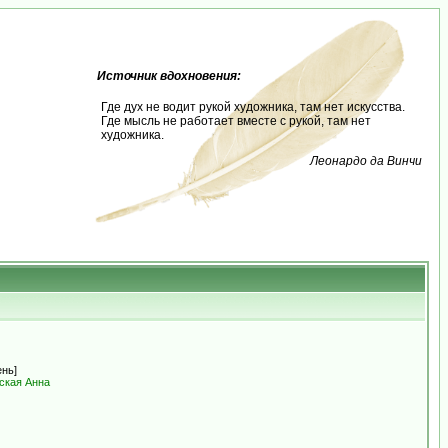
Источник вдохновения:
Где дух не водит рукой художника, там нет искусства.
Где мысль не работает вместе с рукой, там нет
художника.
Леонардо да Винчи
ень]
ская Анна