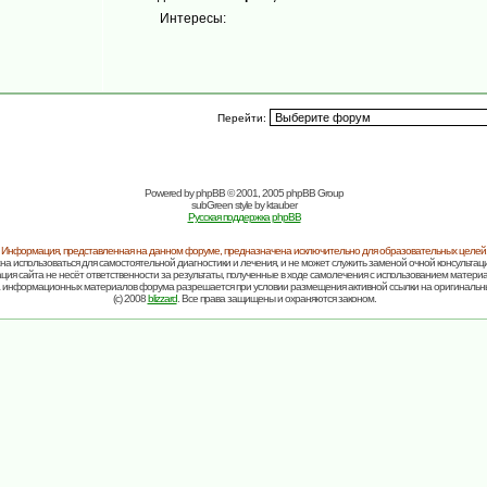
Интересы:
Перейти:
Powered by
phpBB
© 2001, 2005 phpBB Group
subGreen style by
ktauber
Русская поддержка phpBB
Информация, представленная на данном форуме, предназначена исключительно для образовательных целей
на использоваться для самостоятельной диагностики и лечения, и не может служить заменой очной консультаци
ия сайта не несёт ответственности за результаты, полученные в ходе самолечения с использованием матери
 информационных материалов форума разрешается при условии размещения активной ссылки на оригинальн
(c) 2008
blizzard
. Все права защищены и охраняются законом.