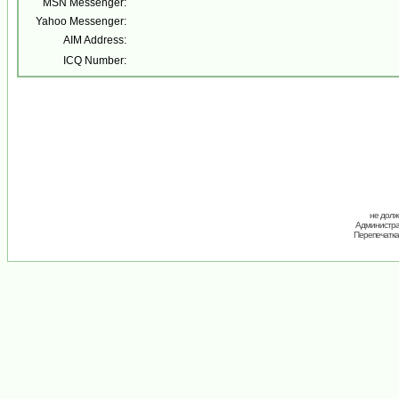
MSN Messenger:
Yahoo Messenger:
AIM Address:
ICQ Number:
не долж
Администрац
Перепечатка