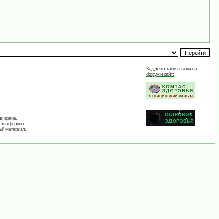
Код для вставки ссылки на
форум и сайт:
,
и врача.
алов форума.
ый материал.