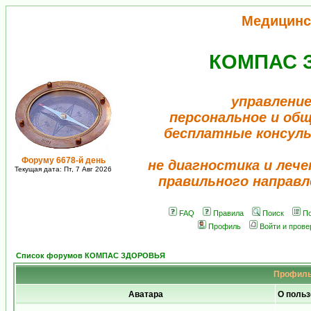
Медицинс
КОМПАС 
управление
персональное и об
бесплатные консул
Форуму 6678-й день
не диагностика и лече
Текущая дата: Пт, 7 Авг 2026
правильного направл
FAQ
Правила
Поиск
По
Профиль
Войти и пров
Список форумов КОМПАС ЗДОРОВЬЯ
Профиль
Аватара
О поль