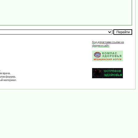
Код для вставки ссылки на
форум и сайт:
,
и врача.
алов форума.
ый материал.