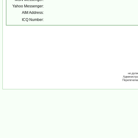
Yahoo Messenger:
AIM Address:
ICQ Number:
не долж
Администрац
Перепечатка