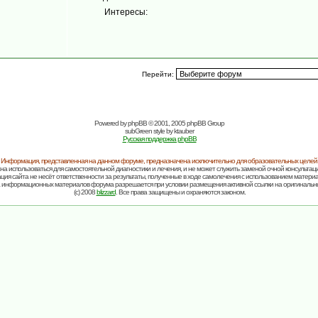
Интересы:
Перейти:
Powered by
phpBB
© 2001, 2005 phpBB Group
subGreen style by
ktauber
Русская поддержка phpBB
Информация, представленная на данном форуме, предназначена исключительно для образовательных целей
на использоваться для самостоятельной диагностики и лечения, и не может служить заменой очной консультаци
ия сайта не несёт ответственности за результаты, полученные в ходе самолечения с использованием матери
 информационных материалов форума разрешается при условии размещения активной ссылки на оригинальн
(c) 2008
blizzard
. Все права защищены и охраняются законом.