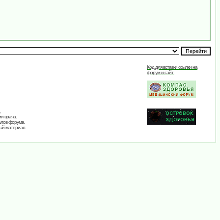
Код для вставки ссылки на
форум и сайт:
,
и врача.
алов форума.
ый материал.