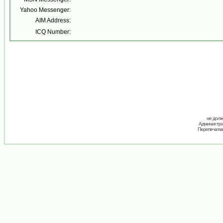
Yahoo Messenger:
AIM Address:
ICQ Number:
не долж
Администрац
Перепечатка