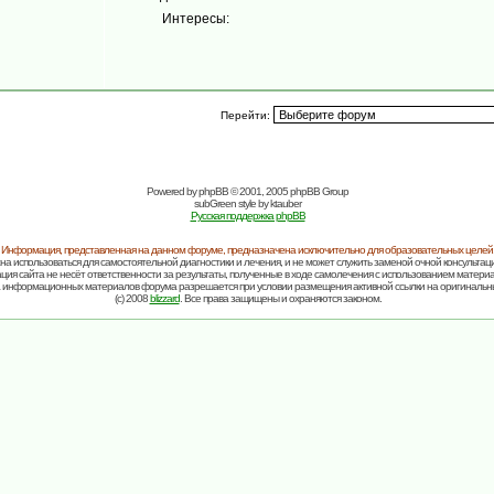
Интересы:
Перейти:
Powered by
phpBB
© 2001, 2005 phpBB Group
subGreen style by
ktauber
Русская поддержка phpBB
Информация, представленная на данном форуме, предназначена исключительно для образовательных целей
на использоваться для самостоятельной диагностики и лечения, и не может служить заменой очной консультаци
ия сайта не несёт ответственности за результаты, полученные в ходе самолечения с использованием матери
 информационных материалов форума разрешается при условии размещения активной ссылки на оригинальн
(c) 2008
blizzard
. Все права защищены и охраняются законом.