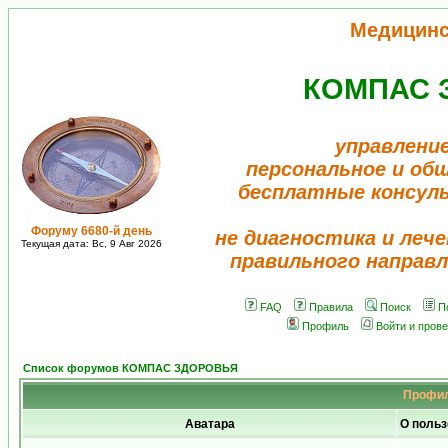
Медицинс
КОМПАС 
управление
персональное и об
бесплатные консул
Форуму 6680-й день
не диагностика и лече
Текущая дата: Вс, 9 Авг 2026
правильного направл
FAQ
Правила
Поиск
П
Профиль
Войти и пров
Список форумов КОМПАС ЗДОРОВЬЯ
Профил
Аватара
О польз