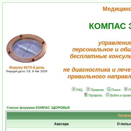
Медицин
КОМПАС 
управлени
персональное и об
бесплатные консул
Форуму 6679-й день
не диагностика и лече
Текущая дата: Сб, 8 Авг 2026
правильного направ
FAQ
Правила
Поиск
П
Профиль
Войти и пров
Список форумов КОМПАС ЗДОРОВЬЯ
Профил
Аватара
О польз