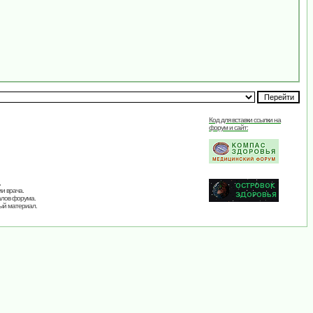
Код для вставки ссылки на
форум и сайт:
,
и врача.
алов форума.
ый материал.