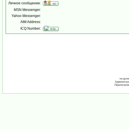
Личное сообщение:
MSN Messenger:
Yahoo Messenger:
AIM Address:
ICQ Number:
не долж
Администрац
Перепечатка