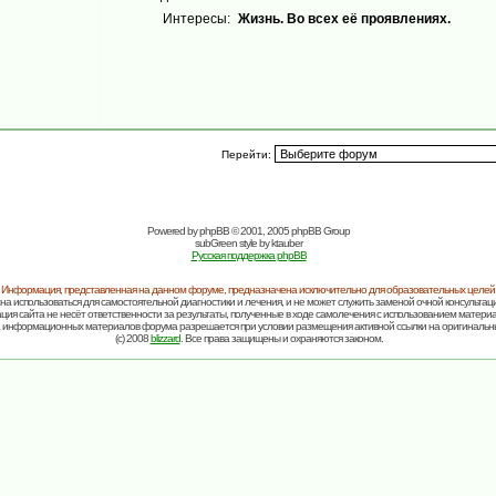
Интересы:
Жизнь. Во всех её проявлениях.
Перейти:
Powered by
phpBB
© 2001, 2005 phpBB Group
subGreen style by
ktauber
Русская поддержка phpBB
Информация, представленная на данном форуме, предназначена исключительно для образовательных целей
на использоваться для самостоятельной диагностики и лечения, и не может служить заменой очной консультаци
ия сайта не несёт ответственности за результаты, полученные в ходе самолечения с использованием матери
 информационных материалов форума разрешается при условии размещения активной ссылки на оригинальн
(c) 2008
blizzard
. Все права защищены и охраняются законом.