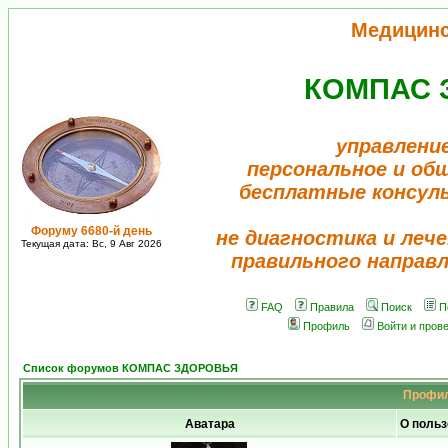
Медицин
КОМПАС 
управлени
персональное и об
бесплатные консул
Форуму 6680-й день
не диагностика и лече
Текущая дата: Вс, 9 Авг 2026
правильного направ
FAQ
Правила
Поиск
П
Профиль
Войти и пров
Список форумов КОМПАС ЗДОРОВЬЯ
Профил
Аватара
О польз