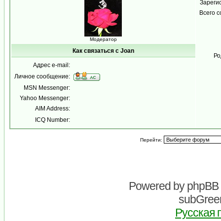
Зареги
Всего 
Модератор
Как связаться с Joan
Ро
Адрес e-mail:
Личное сообщение:
MSN Messenger:
Yahoo Messenger:
AIM Address:
ICQ Number:
Перейти:
Powered by
phpBB
subGreen
Русская 