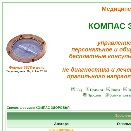
Медицинс
КОМПАС 
управление
персональное и об
бесплатные консул
Форуму 6678-й день
не диагностика и лече
Текущая дата: Пт, 7 Авг 2026
правильного направл
FAQ
Правила
Поиск
П
Профиль
Войти и пров
Список форумов КОМПАС ЗДОРОВЬЯ
Профиль 
Аватара
О польз